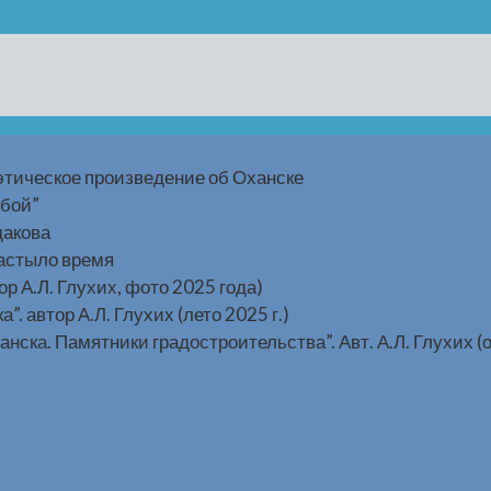
этическое произведение об Оханске
ьбой”
дакова
застыло время
р А.Л. Глухих, фото 2025 года)
 автор А.Л. Глухих (лето 2025 г.)
ка. Памятники градостроительства”. Авт. А.Л. Глухих (о