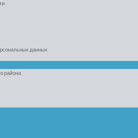
ти
ерсональных данных
го района