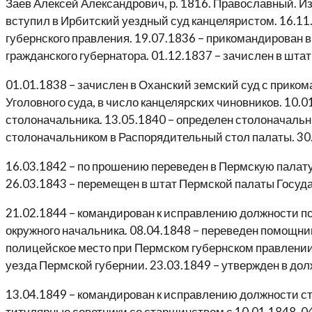
Заев Алексей Александрович, р. 1816. Православный. Из
вступил в Ирбитский уездный суд канцеляристом. 16.11
губернского правления. 19.07.1836 – прикомандирован в
гражданского губернатора. 01.12.1837 – зачислен в шта
01.01.1838 – зачислен в Оханский земский суд с прико
Уголовного суда, в число канцелярских чиновников. 10.
столоначальника. 13.05.1840 – определен столоначальн
столоначальником в Распорядительный стол палаты. 30
16.03.1842 – по прошению переведен в Пермскую палат
26.03.1843 – перемещен в штат Пермской палаты Госуда
21.02.1844 – командирован к исправлению должности п
окружного начальника. 08.04.1848 – переведен помощни
полицейское место при Пермском губернском правлении.
уезда Пермской губернии. 23.03.1849 – утвержден в дол
13.04.1849 – командирован к исправлению должности ста
титулярные советники со старшинством с 10.01.1848. 04