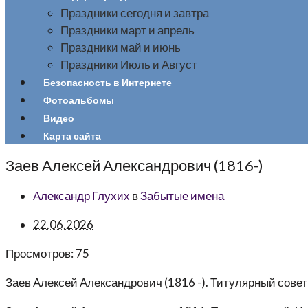
Праздники сегодня и завтра
Праздники март и апрель
Праздники май и июнь
Праздники Июль и Август
Безопасность в Интернете
Фотоальбомы
Видео
Карта сайта
Заев Алексей Александрович (1816-)
Александр Глухих
в
Забытые имена
22.06.2026
Просмотров:
75
Заев Алексей Александрович
(1816 -). Титулярный совет