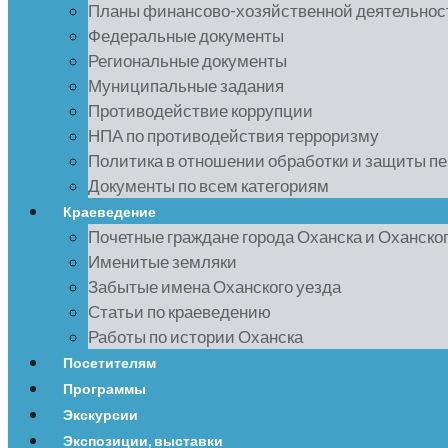
Планы финансово-хозяйственной деятельнос
Федеральные документы
Региональные документы
Муниципальные задания
Противодействие коррупции
НПА по противодействия терроризму
Политика в отношении обработки и защиты п
Документы по всем категориям
Краеведение
Почетные граждане города Оханска и Оханско
Именитые земляки
Забытые имена Оханского уезда
Статьи по краеведению
Работы по истории Оханска
Посетителям
Программы
Экскурсии
Экспозиции, выставки