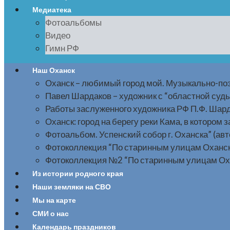
Медиатека
Фотоальбомы
Видео
Гимн РФ
Наш Оханск
Оханск – любимый город мой. Музыкально-по
Павел Шардаков – художник с “областной суд
Работы заслуженного художника РФ П.Ф. Шар
Оханск: город на берегу реки Кама, в котором 
Фотоальбом. Успенский собор г. Оханска” (авто
Фотоколлекция “По старинным улицам Оханска”.
Фотоколлекция №2 “По старинным улицам Оханс
Из истории родного края
Наши земляки на СВО
Мы на карте
СМИ о нас
Календарь праздников