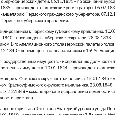
 обер-офицерских детей. 06.11.1831 – по окончании курса
.1835 – произведен в коллежские регистраторы. 05.07.18
 канцелярию Пермского гражданского губернатора. 07.12.
т Пермского губернского правления.
мандированием к Пермскому губернскому правлению. 10.0
01.1840 – произведен в губернские секретари. 28.08.183
иком 1-го Апелляционного стола Пермской палаты Уголовн
.12.1840 – перемещен столоначальником в 1-й Апелляцио
у Государственных имуществ, к исправлению должности 
рственных имуществ. 10.01.1844 – произведен в коллежс
омощника Осинского окружного начальника. 15.01.1845 –
ком Красноуфимского окружного начальника. 23.08.1848 
 14.12.1848 – командирован к исправлению должности ста
жности пристава.
нового пристава 3-го стана Екатеринбургского уезда Пер
.01.1850 – переведен частным приставом 2-й части г. Ир