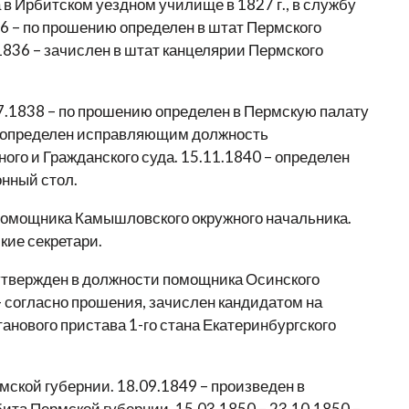
 в Ирбитском уездном училище в 1827 г., в службу
36 – по прошению определен в штат Пермского
1836 – зачислен в штат канцелярии Пермского
7.1838 – по прошению определен в Пермскую палату
8 – определен исправляющим должность
ого и Гражданского суда. 15.11.1840 – определен
нный стол.
помощника Камышловского окружного начальника.
кие секретари.
 утвержден в должности помощника Осинского
– согласно прошения, зачислен кандидатом на
нового пристава 1-го стана Екатеринбургского
мской губернии. 18.09.1849 – произведен в
бита Пермской губернии. 15.03.1850 – 23.10.1850 –