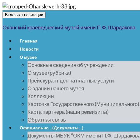
Вкл/выкл навигации
Оханский краеведческий музей имени П.Ф. Шардакова
Главная
Новости
О музее
Основные сведения об учреждении
О музее (рубрика)
Прейскурант цен на платные услуги
О здании нашего музея
Коллекции
Карточка Государственного (Муниципального
Карта партнера (наши реквизиты)
Обратная связь
Официально…(Документы…)
Документы МБУК “ОКМ имени П.Ф. Шардакова