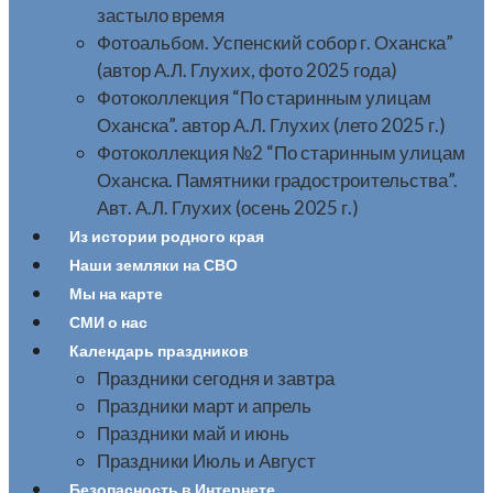
застыло время
Фотоальбом. Успенский собор г. Оханска”
(автор А.Л. Глухих, фото 2025 года)
Фотоколлекция “По старинным улицам
Оханска”. автор А.Л. Глухих (лето 2025 г.)
Фотоколлекция №2 “По старинным улицам
Оханска. Памятники градостроительства”.
Авт. А.Л. Глухих (осень 2025 г.)
Из истории родного края
Наши земляки на СВО
Мы на карте
СМИ о нас
Календарь праздников
Праздники сегодня и завтра
Праздники март и апрель
Праздники май и июнь
Праздники Июль и Август
Безопасность в Интернете