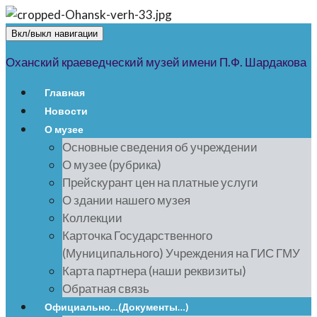
Вкл/выкл навигации
Оханский краеведческий музей имени П.Ф. Шардакова
Главная
Новости
О музее
Основные сведения об учреждении
О музее (рубрика)
Прейскурант цен на платные услуги
О здании нашего музея
Коллекции
Карточка Государственного
(Муниципального) Учреждения на ГИС ГМУ
Карта партнера (наши реквизиты)
Обратная связь
Официально…(Документы…)