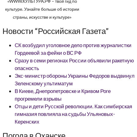
«WWW.КУЛЬТУРА.РФ – твой гид по
культуре. Узнайте больше об истории
страны, искусстве и культуре»
Новости “Российская Газета”
СК возбудил уголовное дело против журналистки
Гордеевой за фейки о ВС РФ
Сразу в семи регионах России объявили ракетную
опасность
Экс-министр обороны Украины Федоров выдвинул
Зеленскому ультиматум
В Киеве, Днепропетровске и Кривом Роге
прогремели взрывы
Отцы и дети Русской революции. Как симбирская
гимназия повлияла на судьбы Ульяновых-
Керенских
Погода в Оханске