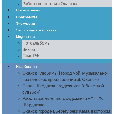
Работы по истории Оханска
Посетителям
Программы
Экскурсии
Экспозиции, выставки
Медиатека
Фотоальбомы
Видео
Гимн РФ
Наш Оханск
Оханск – любимый город мой. Музыкально-
поэтическое произведение об Оханске
Павел Шардаков – художник с “областной
судьбой”
Работы заслуженного художника РФ П.Ф.
Шардакова
Оханск: город на берегу реки Кама, в котором