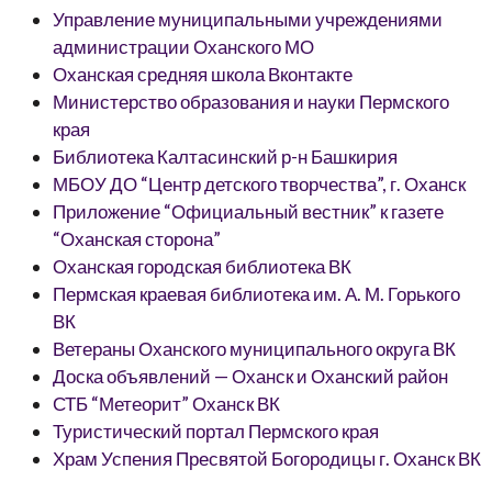
Управление муниципальными учреждениями
администрации Оханского МО
Оханская средняя школа Вконтакте
Министерство образования и науки Пермского
края
Библиотека Калтасинский р-н Башкирия
МБОУ ДО “Центр детского творчества”, г. Оханск
Приложение “Официальный вестник” к газете
“Оханская сторона”
Оханская городская библиотека ВК
Пермская краевая библиотека им. А. М. Горького
ВК
Ветераны Оханского муниципального округа ВК
Доска объявлений — Оханск и Оханский район
СТБ “Метеорит” Оханск ВК
Туристический портал Пермского края
Храм Успения Пресвятой Богородицы г. Оханск ВК