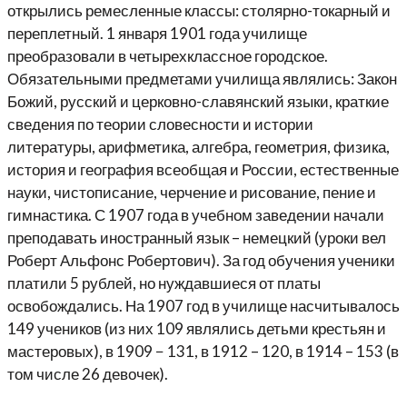
открылись ремесленные классы: столярно-токарный и
переплетный. 1 января 1901 года училище
преобразовали в четырехклассное городское.
Обязательными предметами училища являлись: Закон
Божий, русский и церковно-славянский языки, краткие
сведения по теории словесности и истории
литературы, арифметика, алгебра, геометрия, физика,
история и география всеобщая и России, естественные
науки, чистописание, черчение и рисование, пение и
гимнастика. С 1907 года в учебном заведении начали
преподавать иностранный язык – немецкий (уроки вел
Роберт Альфонс Робертович). За год обучения ученики
платили 5 рублей, но нуждавшиеся от платы
освобождались. На 1907 год в училище насчитывалось
149 учеников (из них 109 являлись детьми крестьян и
мастеровых), в 1909 − 131, в 1912 – 120, в 1914 – 153 (в
том числе 26 девочек).