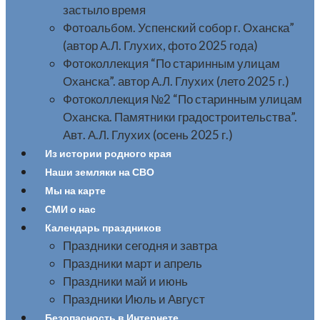
застыло время
Фотоальбом. Успенский собор г. Оханска”
(автор А.Л. Глухих, фото 2025 года)
Фотоколлекция “По старинным улицам
Оханска”. автор А.Л. Глухих (лето 2025 г.)
Фотоколлекция №2 “По старинным улицам
Оханска. Памятники градостроительства”.
Авт. А.Л. Глухих (осень 2025 г.)
Из истории родного края
Наши земляки на СВО
Мы на карте
СМИ о нас
Календарь праздников
Праздники сегодня и завтра
Праздники март и апрель
Праздники май и июнь
Праздники Июль и Август
Безопасность в Интернете