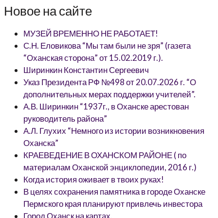
Новое на сайте
МУЗЕЙ ВРЕМЕННО НЕ РАБОТАЕТ!
С.Н. Еловикова “Мы там были не зря” (газета
“Оханская сторона” от 15.02.2019 г.).
Ширинкин Константин Сергеевич
Указ Президента РФ №498 от 20.07.2026 г. “О
дополнительных мерах поддержки учителей”.
А.В. Ширинкин “1937г., в Оханске арестован
руководитель района”
А.Л. Глухих “Немного из истории возникновения
Оханска”
КРАЕВЕДЕНИЕ В ОХАНСКОМ РАЙОНЕ ( по
материалам Оханской энциклопедии, 2016 г.)
Когда история оживает в твоих руках!
В целях сохранения памятника в городе Оханске
Пермского края планируют привлечь инвестора
Город Оханск на картах.