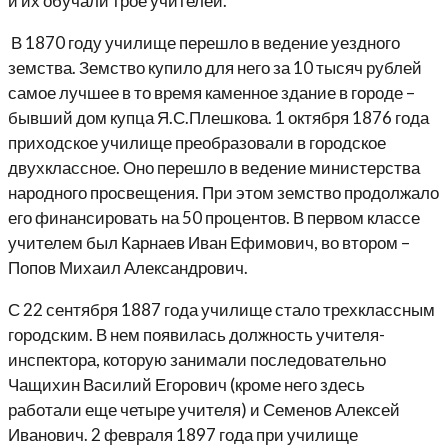
и их обучали трое учителей.
В 1870 году училище перешло в ведение уездного
земства. Земство купило для него за 10 тысяч рублей
самое лучшее в то время каменное здание в городе –
бывший дом купца Я.С.Плешкова. 1 октября 1876 года
приходское училище преобразовали в городское
двухклассное. Оно перешло в ведение министерства
народного просвещения. При этом земство продолжало
его финансировать на 50 процентов. В первом классе
учителем был Карнаев Иван Ефимович, во втором –
Попов Михаил Александрович.
С 22 сентября 1887 года училище стало трехклассным
городским. В нем появилась должность учителя-
инспектора, которую занимали последовательно
Чащихин Василий Егорович (кроме него здесь
работали еще четыре учителя) и Семенов Алексей
Иванович. 2 февраля 1897 года при училище