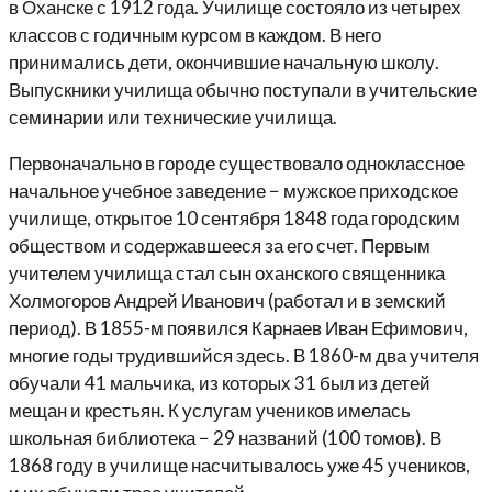
в Оханске с 1912 года. Училище состояло из четырех
классов с годичным курсом в каждом. В него
принимались дети, окончившие начальную школу.
Выпускники училища обычно поступали в учительские
семинарии или технические училища.
Первоначально в городе существовало одноклассное
начальное учебное заведение − мужское приходское
училище, открытое 10 сентября 1848 года городским
обществом и содержавшееся за его счет. Первым
учителем училища стал сын оханского священника
Холмогоров Андрей Иванович (работал и в земский
период). В 1855-м появился Карнаев Иван Ефимович,
многие годы трудившийся здесь. В 1860-м два учителя
обучали 41 мальчика, из которых 31 был из детей
мещан и крестьян. К услугам учеников имелась
школьная библиотека − 29 названий (100 томов). В
1868 году в училище насчитывалось уже 45 учеников,