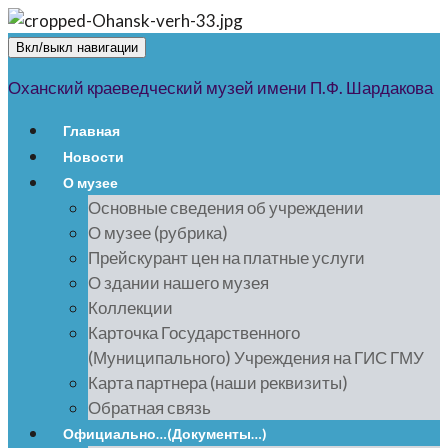
Вкл/выкл навигации
Оханский краеведческий музей имени П.Ф. Шардакова
Главная
Новости
О музее
Основные сведения об учреждении
О музее (рубрика)
Прейскурант цен на платные услуги
О здании нашего музея
Коллекции
Карточка Государственного
(Муниципального) Учреждения на ГИС ГМУ
Карта партнера (наши реквизиты)
Обратная связь
Официально…(Документы…)