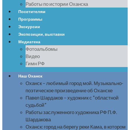
Работы по истории Оханска
Посетителям
Программы
Экскурсии
Экспозиции, выставки
Медиатека
Фотоальбомы
Видео
Гимн РФ
Наш Оханск
Оханск – любимый город мой. Музыкально-
поэтическое произведение об Оханске
Павел Шардаков – художник с “областной
судьбой”
Работы заслуженного художника РФ П.Ф.
Шардакова
Оханск: город на берегу реки Кама, в котором