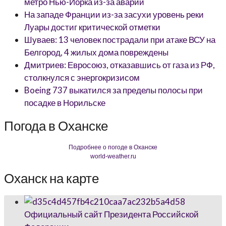
метро Нью-Йорка из-за аварии
На западе Франции из-за засухи уровень реки
Луары достиг критической отметки
Шуваев: 13 человек пострадали при атаке ВСУ на
Белгород, 4 жилых дома повреждены
Дмитриев: Евросоюз, отказавшись от газа из РФ,
столкнулся с энергокризисом
Boeing 737 выкатился за пределы полосы при
посадке в Норильске
Погода в Оханске
Подробнее о погоде в Оханске
world-weather.ru
Оханск на карте
Официальный сайт Президента Российской