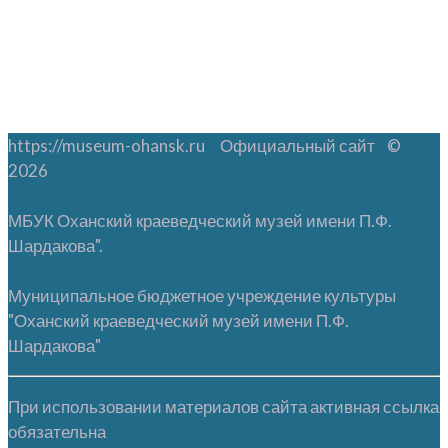
https://museum-ohansk.ru Официальный сайт ©
2026
МБУК Оханский краеведческий музей имени П.Ф.
Шардакова".
Муниципальное бюджетное учреждение культуры
"Оханский краеведческий музей имени П.Ф.
Шардакова"
При использовании материалов сайта активная ссылка
обязательна