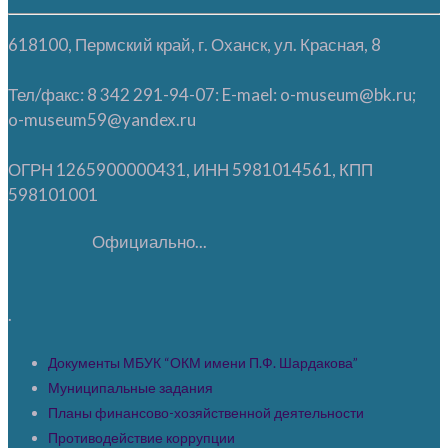
618100, Пермский край, г. Оханск, ул. Красная, 8
Тел/факс: 8 342 291-94-07: E-mael: o-museum@bk.ru;
o-museum59@yandex.ru
ОГРН 1265900000431, ИНН 5981014561, КПП
598101001
Официально...
.
Документы МБУК “ОКМ имени П.Ф. Шардакова”
Муниципальные задания
Планы финансово-хозяйственной деятельности
Противодействие коррупции