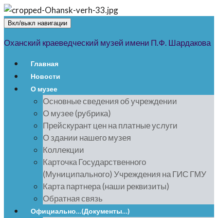
Вкл/выкл навигации
Оханский краеведческий музей имени П.Ф. Шардакова
Главная
Новости
О музее
Основные сведения об учреждении
О музее (рубрика)
Прейскурант цен на платные услуги
О здании нашего музея
Коллекции
Карточка Государственного
(Муниципального) Учреждения на ГИС ГМУ
Карта партнера (наши реквизиты)
Обратная связь
Официально…(Документы…)