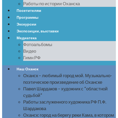
Работы по истории Оханска
Посетителям
Программы
Экскурсии
Экспозиции, выставки
Медиатека
Фотоальбомы
Видео
Гимн РФ
Наш Оханск
Оханск – любимый город мой. Музыкально-
поэтическое произведение об Оханске
Павел Шардаков – художник с “областной
судьбой”
Работы заслуженного художника РФ П.Ф.
Шардакова
Оханск: город на берегу реки Кама, в котором