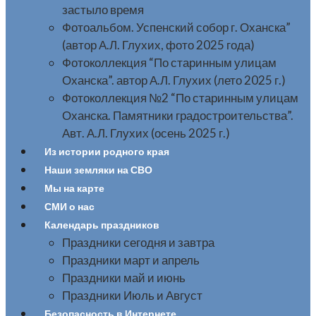
застыло время
Фотоальбом. Успенский собор г. Оханска”
(автор А.Л. Глухих, фото 2025 года)
Фотоколлекция “По старинным улицам
Оханска”. автор А.Л. Глухих (лето 2025 г.)
Фотоколлекция №2 “По старинным улицам
Оханска. Памятники градостроительства”.
Авт. А.Л. Глухих (осень 2025 г.)
Из истории родного края
Наши земляки на СВО
Мы на карте
СМИ о нас
Календарь праздников
Праздники сегодня и завтра
Праздники март и апрель
Праздники май и июнь
Праздники Июль и Август
Безопасность в Интернете