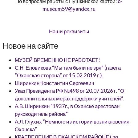
По вопросам работы с Пушкинской картой:
o-
museum59@yandex.ru
Наши реквизиты
Новое на сайте
МУЗЕЙ ВРЕМЕННО НЕ РАБОТАЕТ!
С.Н. Еловикова “Мы там были не зря” (газета
“Оханская сторона” от 15.02.2019 г.).
Ширинкин Константин Сергеевич
Указ Президента РФ №498 от 20.07.2026 г. “О
дополнительных мерах поддержки учителей”.
А.В. Ширинкин “1937г., в Оханске арестован
руководитель района”
А.Л. Глухих “Немного из истории возникновения
Оханска”
КРАЕВЕДЕНИЕ В ОХАНСКОМ РАЙОНЕ ( по