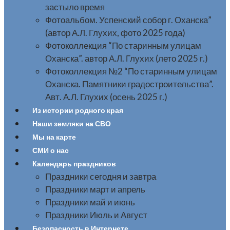
застыло время
Фотоальбом. Успенский собор г. Оханска”
(автор А.Л. Глухих, фото 2025 года)
Фотоколлекция “По старинным улицам
Оханска”. автор А.Л. Глухих (лето 2025 г.)
Фотоколлекция №2 “По старинным улицам
Оханска. Памятники градостроительства”.
Авт. А.Л. Глухих (осень 2025 г.)
Из истории родного края
Наши земляки на СВО
Мы на карте
СМИ о нас
Календарь праздников
Праздники сегодня и завтра
Праздники март и апрель
Праздники май и июнь
Праздники Июль и Август
Безопасность в Интернете