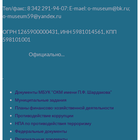
Тел/факс: 8 342 291-94-07: E-mael: o-museum@bk.ru;
o-museum59@yandex.ru
ОГРН 1265900000431, ИНН 5981014561, КПП
598101001
Официально...
.
Документы МБУК “ОКМ имени П.Ф. Шардакова”
Муниципальные задания
Планы финансово-хозяйственной деятельности
Противодействие коррупции
НПА по противодействия терроризму
Федеральные документы
Региональные документы