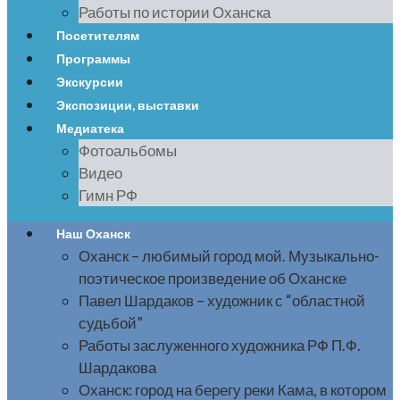
Работы по истории Оханска
Посетителям
Программы
Экскурсии
Экспозиции, выставки
Медиатека
Фотоальбомы
Видео
Гимн РФ
Наш Оханск
Оханск – любимый город мой. Музыкально-
поэтическое произведение об Оханске
Павел Шардаков – художник с “областной
судьбой”
Работы заслуженного художника РФ П.Ф.
Шардакова
Оханск: город на берегу реки Кама, в котором