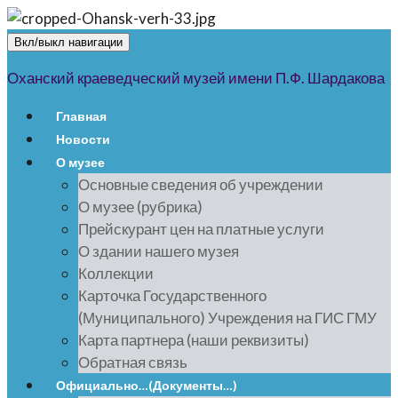
Вкл/выкл навигации
Оханский краеведческий музей имени П.Ф. Шардакова
Главная
Новости
О музее
Основные сведения об учреждении
О музее (рубрика)
Прейскурант цен на платные услуги
О здании нашего музея
Коллекции
Карточка Государственного
(Муниципального) Учреждения на ГИС ГМУ
Карта партнера (наши реквизиты)
Обратная связь
Официально…(Документы…)