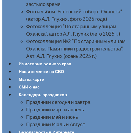
застыло время
Фотоальбом. Успенский собор г. Оханска”
(автор А.Л. Глухих, фото 2025 года)
Фотоколлекция “По старинным улицам
Оханска”. автор А.Л. Глухих (лето 2025 г.)
Фотоколлекция №2 “По старинным улицам
Оханска. Памятники градостроительства”.
Авт. А.Л. Глухих (осень 2025 г.)
Из истории родного края
Наши земляки на СВО
Мы на карте
СМИ о нас
Календарь праздников
Праздники сегодня и завтра
Праздники март и апрель
Праздники май и июнь
Праздники Июль и Август
Безопасность в Интернете