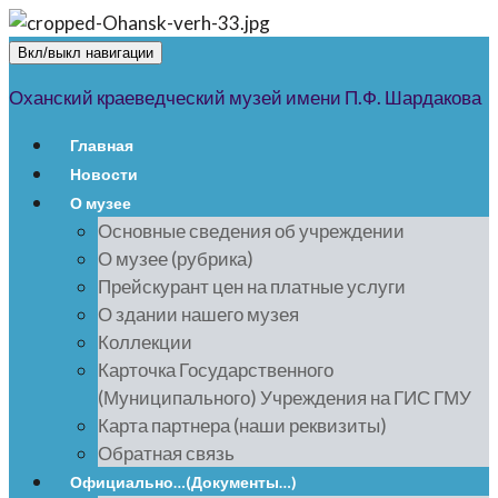
Вкл/выкл навигации
Оханский краеведческий музей имени П.Ф. Шардакова
Главная
Новости
О музее
Основные сведения об учреждении
О музее (рубрика)
Прейскурант цен на платные услуги
О здании нашего музея
Коллекции
Карточка Государственного
(Муниципального) Учреждения на ГИС ГМУ
Карта партнера (наши реквизиты)
Обратная связь
Официально…(Документы…)