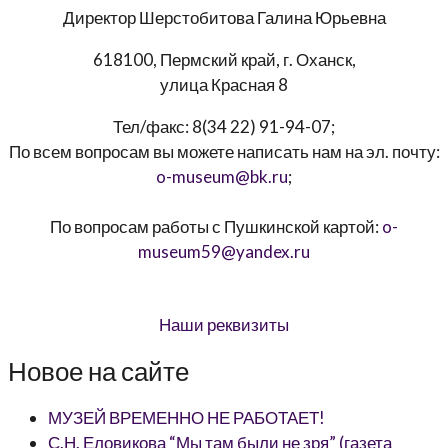
Директор
Шерстобитова Галина Юрьевна
618100, Пермский край, г. Оханск,
улица Красная 8
Тел/факс:
8(34 22) 91-94-07
;
По всем вопросам вы можете написать нам на эл. почту:
o-museum@bk.ru
;
По вопросам работы с Пушкинской картой:
o-
museum59@yandex.ru
Наши реквизиты
Новое на сайте
МУЗЕЙ ВРЕМЕННО НЕ РАБОТАЕТ!
С.Н. Еловикова “Мы там были не зря” (газета