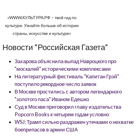
«WWW.КУЛЬТУРА.РФ – твой гид по
культуре. Узнайте больше об истории
страны, искусстве и культуре»
Новости “Российская Газета”
Захарова объяснила выпад Навроцкого про
"москалей" историческими комплексами
На литературный фестиваль "Капитан Грэй"
поступило рекордное число заявок
В Москве простились с автором легендарного
"золотого паса" Иваном Едешко
Суд в Москве приговорил главу издательства
Popcorn Books к четырем годам условно
WSJ: Трамп сильно раздражен утечками о нехватке
боеприпасов в армии США