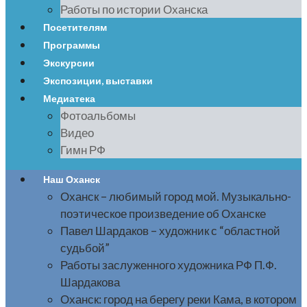
Работы по истории Оханска
Посетителям
Программы
Экскурсии
Экспозиции, выставки
Медиатека
Фотоальбомы
Видео
Гимн РФ
Наш Оханск
Оханск – любимый город мой. Музыкально-
поэтическое произведение об Оханске
Павел Шардаков – художник с “областной
судьбой”
Работы заслуженного художника РФ П.Ф.
Шардакова
Оханск: город на берегу реки Кама, в котором