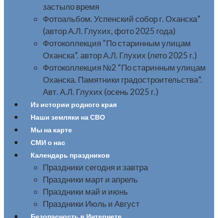
застыло время
Фотоальбом. Успенский собор г. Оханска”
(автор А.Л. Глухих, фото 2025 года)
Фотоколлекция “По старинным улицам
Оханска”. автор А.Л. Глухих (лето 2025 г.)
Фотоколлекция №2 “По старинным улицам
Оханска. Памятники градостроительства”.
Авт. А.Л. Глухих (осень 2025 г.)
Из истории родного края
Наши земляки на СВО
Мы на карте
СМИ о нас
Календарь праздников
Праздники сегодня и завтра
Праздники март и апрель
Праздники май и июнь
Праздники Июль и Август
Безопасность в Интернете