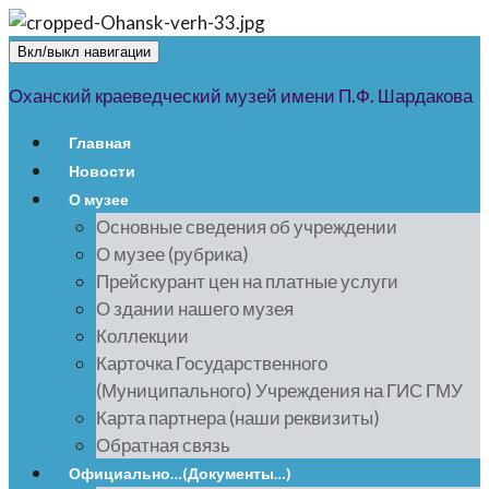
Вкл/выкл навигации
Оханский краеведческий музей имени П.Ф. Шардакова
Главная
Новости
О музее
Основные сведения об учреждении
О музее (рубрика)
Прейскурант цен на платные услуги
О здании нашего музея
Коллекции
Карточка Государственного
(Муниципального) Учреждения на ГИС ГМУ
Карта партнера (наши реквизиты)
Обратная связь
Официально…(Документы…)