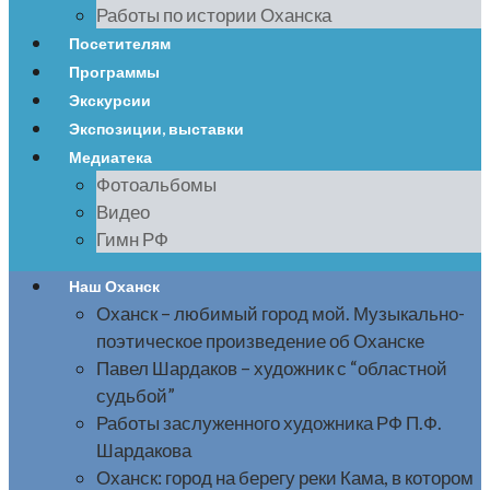
Работы по истории Оханска
Посетителям
Программы
Экскурсии
Экспозиции, выставки
Медиатека
Фотоальбомы
Видео
Гимн РФ
Наш Оханск
Оханск – любимый город мой. Музыкально-
поэтическое произведение об Оханске
Павел Шардаков – художник с “областной
судьбой”
Работы заслуженного художника РФ П.Ф.
Шардакова
Оханск: город на берегу реки Кама, в котором