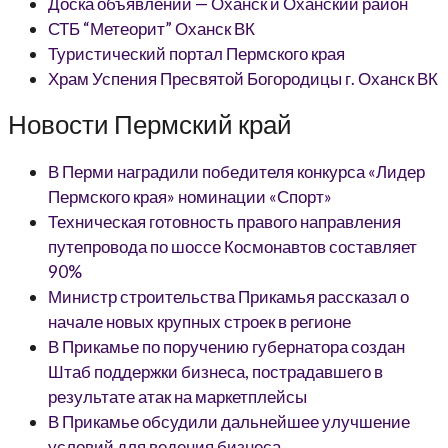
Доска объявлений — Оханск и Оханский район
СТБ “Метеорит” Оханск ВК
Туристический портал Пермского края
Храм Успения Пресвятой Богородицы г. Оханск ВК
Новости Пермский край
В Перми наградили победителя конкурса «Лидер
Пермского края» номинации «Спорт»
Техническая готовность правого направления
путепровода по шоссе Космонавтов составляет
90%
Министр строительства Прикамья рассказал о
начале новых крупных строек в регионе
В Прикамье по поручению губернатора создан
Штаб поддержки бизнеса, пострадавшего в
результате атак на маркетплейсы
В Прикамье обсудили дальнейшее улучшение
условий для ведения бизнеса