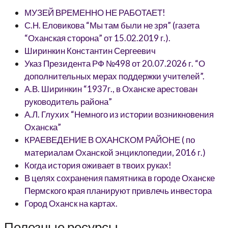
МУЗЕЙ ВРЕМЕННО НЕ РАБОТАЕТ!
С.Н. Еловикова “Мы там были не зря” (газета
“Оханская сторона” от 15.02.2019 г.).
Ширинкин Константин Сергеевич
Указ Президента РФ №498 от 20.07.2026 г. “О
дополнительных мерах поддержки учителей”.
А.В. Ширинкин “1937г., в Оханске арестован
руководитель района”
А.Л. Глухих “Немного из истории возникновения
Оханска”
КРАЕВЕДЕНИЕ В ОХАНСКОМ РАЙОНЕ ( по
материалам Оханской энциклопедии, 2016 г.)
Когда история оживает в твоих руках!
В целях сохранения памятника в городе Оханске
Пермского края планируют привлечь инвестора
Город Оханск на картах.
Полезные ресурсы