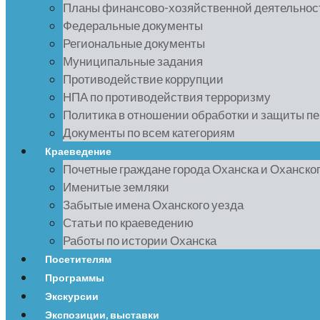
Планы финансово-хозяйственной деятельнос
Федеральные документы
Региональные документы
Муниципальные задания
Противодействие коррупции
НПА по противодействия терроризму
Политика в отношении обработки и защиты п
Документы по всем категориям
Краеведение
Почетные граждане города Оханска и Оханско
Именитые земляки
Забытые имена Оханского уезда
Статьи по краеведению
Работы по истории Оханска
Посетителям
Программы
Экскурсии
Экспозиции, выставки