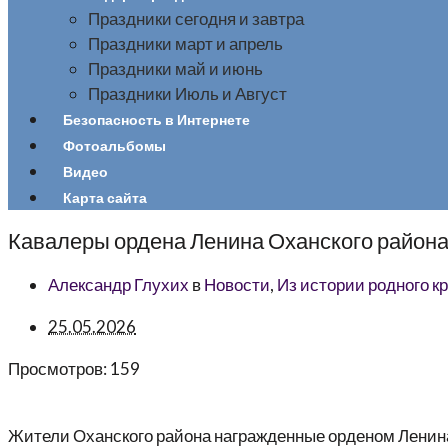
Праздники сегодня и завтра
Праздники март и апрель
Праздники май и июнь
Праздники Июль и Август
Безопасность в Интернете
Фотоальбомы
Видео
Карта сайта
Кавалеры ордена Ленина Оханского района.
Александр Глухих
в
Новости
,
Из истории родного к
25.05.2026
Просмотров:
159
Жители Оханского района награжденные орденом Ленин