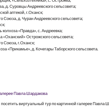
к, «Сельхозтехника», с. Острожка;
 д. Суровцы Андреевского сельсовета;
й аптекой, г.Оханск;
оюза, д. Чуран Андреевского сельсовета;
ск;
лхоза «Правда», с. Андреевка;
Оханский» Острожского сельсовета;
Союза, г.Оханск;
«Прикамье», д. Кочегары Таборского сельсовета.
посетить виртуальный тур по картинной галерее Павла 