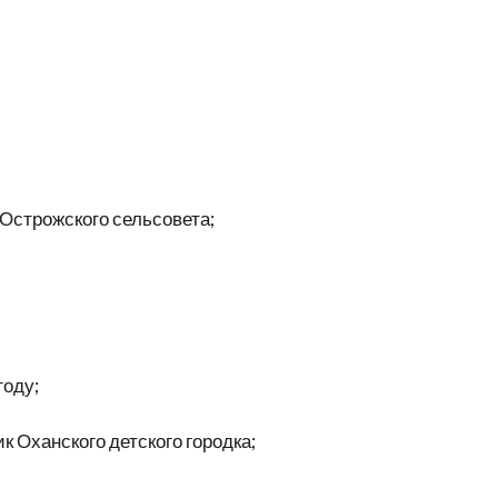
строжского сельсовета;
году;
Оханского детского городка;