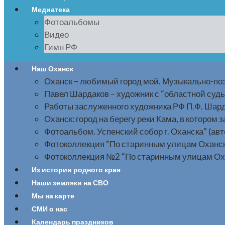
Медиатека
Фотоальбомы
Видео
Гимн РФ
Наш Оханск
Оханск – любимый город мой. Музыкально-по
Павел Шардаков – художник с “областной суд
Работы заслуженного художника РФ П.Ф. Шар
Оханск: город на берегу реки Кама, в котором 
Фотоальбом. Успенский собор г. Оханска” (авто
Фотоколлекция “По старинным улицам Оханска”.
Фотоколлекция №2 “По старинным улицам Оханс
Из истории родного края
Наши земляки на СВО
Мы на карте
СМИ о нас
Календарь праздников