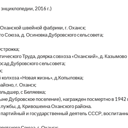
нциклопедии, 2016 г.)
анской швейной фабрики, г. Оханск;
оюза, д. Осиновка Дубровского сельсовета;
строжка;
ого Труда, доярка совхоза «Оханский», д. Казымово О
ад Дубровского сельсовета;
;
хоза «Новая жизнь», д.Копыловка;
но, г. Оханск;
дшер, с Беляевка;
е Дубровское поселение), награжден посмертно в 1942 
жбы, д. Кривошеина Оханского района.
тийный и государственный деятель СССР, воспитанник 
ского Союза, г. Оханск;