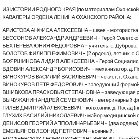
ИЗ ИСТОРИИ РОДНОГО КРАЯ (по материалам Оханской э
КАВАЛЕРЫ ОРДЕНА ЛЕНИНА ОХАНСКОГО РАЙОНА:
АРИСТОВА АНФИСА АЛЕКСЕЕВНА – швея – мотористка Ох
БЕССОНОВ АЛЕКСАНДР АНДРЕЕВИЧ – Герой Советского С
БЕХТЕРЕВА ЮНИЯ ФЕДОРОВНА – учитель, с. Дуброво;
БОЛОТОВ ФИЛИПП ЕФИМОВИЧ – (2 ордена), летчик, с.О
БОЯРШИНОВА ЛИДИЯ АЛЕКСЕЕВНА – Герой Социалистическ
ВДОВИН АЛЕКСАНДР БОРИСОВИЧ – механизатор, д. Пос
ВИНОКУРОВ ВАСИЛИЙ ВАСИЛЬЕВИЧ – чекист, г. Оханск
ВИНОКУРОВ ПЕТР ФЕДОРОВИЧ – заведующий фермой кол
ВШИВКОВА ПРАСКОВЬЯ СТЕПАНОВНА – заведующая райо
ВЫЧУЖАНИН АНДРЕЙ СЕМЕНОВИЧ – ветеринарный фель
ГИЛЕВ ДМИТРИЙ АЛЕКСЕЕВИЧ – колхозник, д. Посад (нын
ГЛУХИХ ВАСИЛИЙ НИКОЛАЕВИЧ- майор медицинской слу
ДЕНИСОВ ГЕОРГИЙ АППОЛИНАРЬЕВИЧ – (два ордена) пар
ЕМЕЛЬЯНОВ ЛЕОНИД ПЕТРОВИЧ – военный.
ЕРОФЕЕВСКИХ ЛЕОНИД КОНСТАНТИНОВИЧ – Герой Совет