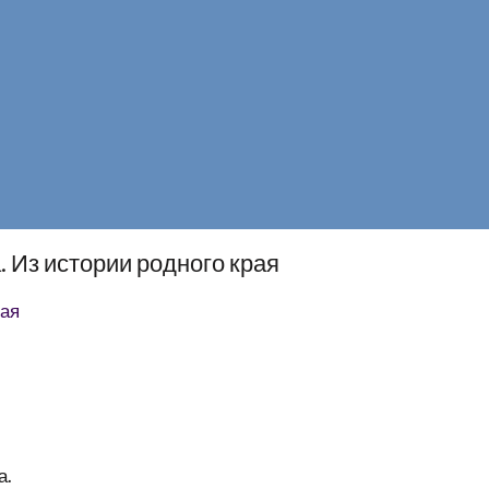
 Из истории родного края
рая
а.