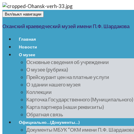
Вкл/выкл навигации
Оханский краеведческий музей имени П.Ф. Шардакова
Главная
Новости
О музее
Основные сведения об учреждении
О музее (рубрика)
Прейскурант цен на платные услуги
О здании нашего музея
Коллекции
Карточка Государственного (Муниципального
Карта партнера (наши реквизиты)
Обратная связь
Официально…(Документы…)
Документы МБУК “ОКМ имени П.Ф. Шардакова