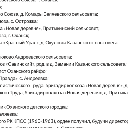
;
оюза, д. Комары Беляевского сельсовета;
а, с. Острожка;
Новая деревня», Притыкинский сельсовет;
, г. Оханск;
расный Урал», д. Окуловка Казанского сельсовета;
ково Андреевского сельсовета;
Савинский», род. в д. Замании Казанского сельсовета;
 Оханского райфо;
вда», с. Андреевка;
ческого Труда, бригадир колхоза «Новая деревня», д.
Труда, бригадир колхоза «Новая деревня», д. Притыка
Оханского детского городка;
ляевка;
 РК КПСС (1960-1963), орден получил, будучи директор