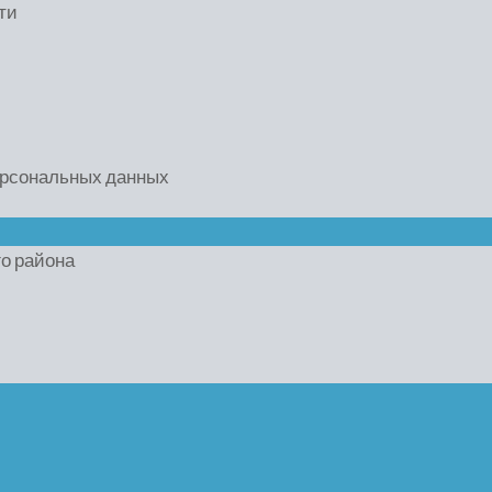
ти
ерсональных данных
го района