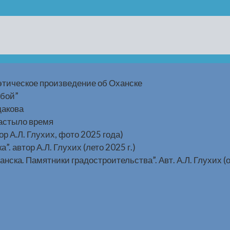
этическое произведение об Оханске
ьбой”
дакова
застыло время
р А.Л. Глухих, фото 2025 года)
 автор А.Л. Глухих (лето 2025 г.)
ка. Памятники градостроительства”. Авт. А.Л. Глухих (о