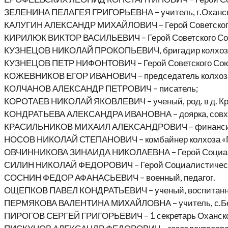
ЗЕЛЕНИНА ПЕЛАГЕЯ ГРИГОРЬЕВНА – учитель, г.Оханск
КАЛУГИН АЛЕКСАНДР МИХАЙЛОВИЧ – Герой Советского С
КИРИЛЮК ВИКТОР ВАСИЛЬЕВИЧ – Герой Советского Союз
КУЗНЕЦОВ НИКОЛАЙ ПРОКОПЬЕВИЧ, бригадир колхоза «
КУЗНЕЦОВ ПЕТР НИФОНТОВИЧ – Герой Советского Союза
КОЖЕВНИКОВ ЕГОР ИВАНОВИЧ – председатель колхоза «К
КОЛЧАНОВ АЛЕКСАНДР ПЕТРОВИЧ – писатель;
КОРОТАЕВ НИКОЛАЙ ЯКОВЛЕВИЧ – ученый, род. в д. Крю
КОНДРАТЬЕВА АЛЕКСАНДРА ИВАНОВНА – доярка, совхоз «
КРАСИЛЬНИКОВ МИХАИЛ АЛЕКСАНДРОВИЧ – финансист
НОСОВ НИКОЛАЙ СТЕПАНОВИЧ – комбайнер колхоза «Пра
ОВЧИННИКОВА ЗИНАИДА НИКОЛАЕВНА – Герой Социалисти
СИЛИН НИКОЛАЙ ФЕДОРОВИЧ – Герой Социалистического 
СОСНИН ФЕДОР АФАНАСЬЕВИЧ – военный, педагог.
ОЩЕПКОВ ПАВЕЛ КОНДРАТЬЕВИЧ – ученый, воспитанник 
ПЕРМЯКОВА ВАЛЕНТИНА МИХАЙЛОВНА – учитель, с.Бе
ПИРОГОВ СЕРГЕЙ ГРИГОРЬЕВИЧ – 1 секретарь Оханского