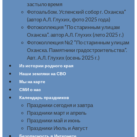
застыло время
Фотоальбом. Успенский собор г. Оханска”
(автор А.Л. Глухих, фото 2025 года)
Фотоколлекция “По старинным улицам
Оханска”. автор А.Л. Глухих (лето 2025 г.)
Фотоколлекция №2 “По старинным улицам
Оханска. Памятники градостроительства”.
Авт. А.Л. Глухих (осень 2025 г.)
Из истории родного края
Наши земляки на СВО
Мы на карте
СМИ о нас
Календарь праздников
Праздники сегодня и завтра
Праздники март и апрель
Праздники май и июнь
Праздники Июль и Август
Безопасность в Интернете