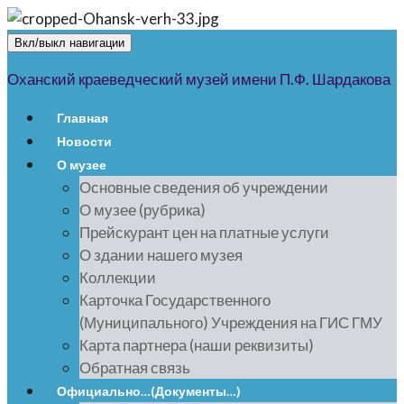
Вкл/выкл навигации
Оханский краеведческий музей имени П.Ф. Шардакова
Главная
Новости
О музее
Основные сведения об учреждении
О музее (рубрика)
Прейскурант цен на платные услуги
О здании нашего музея
Коллекции
Карточка Государственного
(Муниципального) Учреждения на ГИС ГМУ
Карта партнера (наши реквизиты)
Обратная связь
Официально…(Документы…)