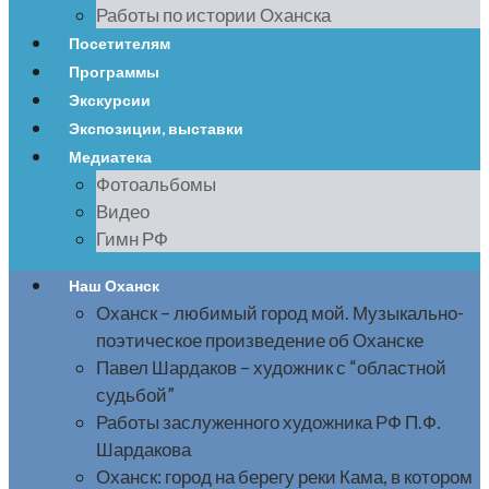
Работы по истории Оханска
Посетителям
Программы
Экскурсии
Экспозиции, выставки
Медиатека
Фотоальбомы
Видео
Гимн РФ
Наш Оханск
Оханск – любимый город мой. Музыкально-
поэтическое произведение об Оханске
Павел Шардаков – художник с “областной
судьбой”
Работы заслуженного художника РФ П.Ф.
Шардакова
Оханск: город на берегу реки Кама, в котором