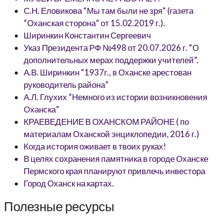
С.Н. Еловикова “Мы там были не зря” (газета
“Оханская сторона” от 15.02.2019 г.).
Ширинкин Константин Сергеевич
Указ Президента РФ №498 от 20.07.2026 г. “О
дополнительных мерах поддержки учителей”.
А.В. Ширинкин “1937г., в Оханске арестован
руководитель района”
А.Л. Глухих “Немного из истории возникновения
Оханска”
КРАЕВЕДЕНИЕ В ОХАНСКОМ РАЙОНЕ ( по
материалам Оханской энциклопедии, 2016 г.)
Когда история оживает в твоих руках!
В целях сохранения памятника в городе Оханске
Пермского края планируют привлечь инвестора
Город Оханск на картах.
Полезные ресурсы