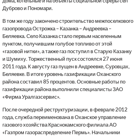
дома, котельные и на объекты социальной сферы сел
Дуброво и Пономари.
В том же году закончено строительство межпоселкового
газопровода Острожка – Казанка – Андреевка –
Беляевка. Село Казанка стало первым населенным
пунктом, получившим голубое топливо от этой
«газовой нитки», а также газ поступил в Старую Казанку
и Шумиху. Торжественный пуск состоялся 27 июня
2011 года. К августу газ пущен в Андреевке, Суровцах,
Беляевке. В итоге уровень газификации Оханского
района составил 85 процентов. Основные работы по
газификации района выполнили специалисты ЗАО
«Фирма Уралгазсервис».
После очередной реструктуризации, в феврале 2012
года, служба переименована в Оханское управление
газового хозяйства Краснокамского филиала АО
«Газпром газораспределение Пермь». Начальники