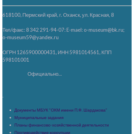
618100, Пермский край, г. Оханск, ул. Красная, 8
Тел/факс: 8 342 291-94-07: E-mael: o-museum@bk.ru;
o-museum59@yandex.ru
ОГРН 1265900000431, ИНН 5981014561, КПП
598101001
Официально...
.
Документы МБУК “ОКМ имени П.Ф. Шардакова”
Муниципальные задания
Планы финансово-хозяйственной деятельности
Противодействие коррупции