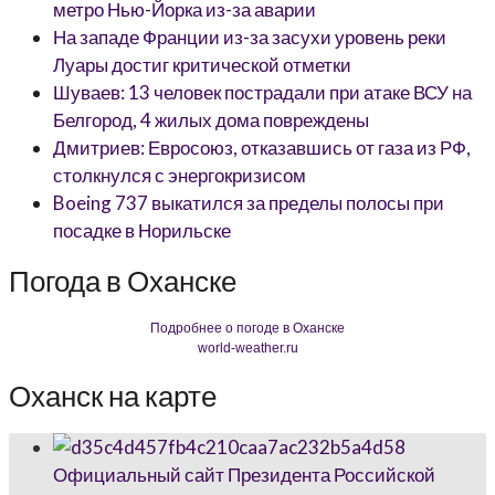
метро Нью-Йорка из-за аварии
На западе Франции из-за засухи уровень реки
Луары достиг критической отметки
Шуваев: 13 человек пострадали при атаке ВСУ на
Белгород, 4 жилых дома повреждены
Дмитриев: Евросоюз, отказавшись от газа из РФ,
столкнулся с энергокризисом
Boeing 737 выкатился за пределы полосы при
посадке в Норильске
Погода в Оханске
Подробнее о погоде в Оханске
world-weather.ru
Оханск на карте
Официальный сайт Президента Российской