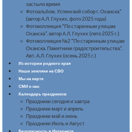
застыло время
Фотоальбом. Успенский собор г. Оханска”
(автор А.Л. Глухих, фото 2025 года)
Фотоколлекция “По старинным улицам
Оханска”. автор А.Л. Глухих (лето 2025 г.)
Фотоколлекция №2 “По старинным улицам
Оханска. Памятники градостроительства”.
Авт. А.Л. Глухих (осень 2025 г.)
Из истории родного края
Наши земляки на СВО
Мы на карте
СМИ о нас
Календарь праздников
Праздники сегодня и завтра
Праздники март и апрель
Праздники май и июнь
Праздники Июль и Август
Безопасность в Интернете