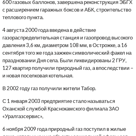
600 газовых баллонов, завершена реконструкция ЭБГХ
с расширением гаражных боксов и АБК, строительство
теплового пункта.
4 августа 2000 года введена в действие
газораспределительная станция и газопровод высокого
давления 3,6 км, диаметром 108 мм, в Острожке, а 16
сентября того же года зажжен символический факел на
праздновании Дня села. Были ликвидированы 2 ГРУ,
127 квартир получили природный газ, а впоследствии –
и новая поселковая котельная.
В 2002 году газ получили жители Табор.
С 1 января 2003 предприятие стало называться
Оханской службой Краснокамского филиала ЗАО
«Уралгазсервис»,
6 ноября 2009 года природный газ поступил в жилые