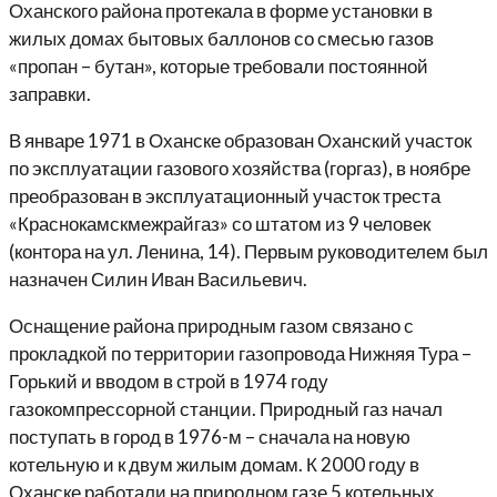
Оханского района протекала в форме установки в
жилых домах бытовых баллонов со смесью газов
«пропан – бутан», которые требовали постоянной
заправки.
В январе 1971 в Оханске образован Оханский участок
по эксплуатации газового хозяйства (горгаз), в ноябре
преобразован в эксплуатационный участок треста
«Краснокамскмежрайгаз» со штатом из 9 человек
(контора на ул. Ленина, 14). Первым руководителем был
назначен Силин Иван Васильевич.
Оснащение района природным газом связано с
прокладкой по территории газопровода Нижняя Тура –
Горький и вводом в строй в 1974 году
газокомпрессорной станции. Природный газ начал
поступать в город в 1976-м – сначала на новую
котельную и к двум жилым домам. К 2000 году в
Оханске работали на природном газе 5 котельных.