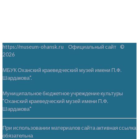
https://museum-ohansk.ru Официальный сайт ©
2026
МБУК Оханский краеведческий музей имени П.Ф.
Шардакова".
Муниципальное бюджетное учреждение культуры
"Оханский краеведческий музей имени П.Ф.
Шардакова"
При использовании материалов сайта активная ссылка
обязательна