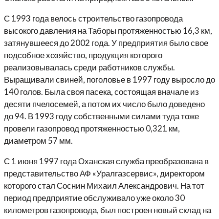
С 1993 года велось строительство газопровода
высокого давления на Таборы протяженностью 16,3 км,
затянувшееся до 2002 года. У предприятия было свое
подсобное хозяйство, продукция которого
реализовывалась среди работников службы.
Выращивали свиней, поголовье в 1997 году выросло до
140 голов. Была своя пасека, состоящая вначале из
десяти пчелосемей, а потом их число было доведено
до 94. В 1993 году собственными силами туда тоже
провели газопровод протяженностью 0,321 км,
диаметром 57 мм.
С 1 июня 1997 года Оханская служба преобразована в
представительство АФ «Уралгазсервис», директором
которого стал Соснин Михаил Александрович. На тот
период предприятие обслуживало уже около 30
километров газопровода, был построен новый склад на