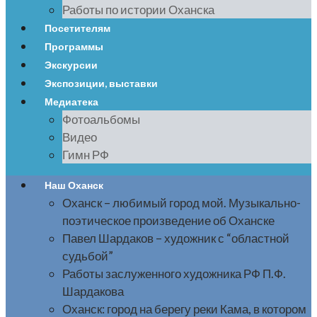
Работы по истории Оханска
Посетителям
Программы
Экскурсии
Экспозиции, выставки
Медиатека
Фотоальбомы
Видео
Гимн РФ
Наш Оханск
Оханск – любимый город мой. Музыкально-
поэтическое произведение об Оханске
Павел Шардаков – художник с “областной
судьбой”
Работы заслуженного художника РФ П.Ф.
Шардакова
Оханск: город на берегу реки Кама, в котором