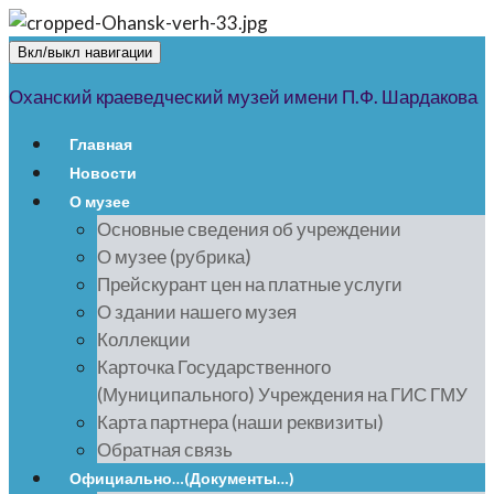
Вкл/выкл навигации
Оханский краеведческий музей имени П.Ф. Шардакова
Главная
Новости
О музее
Основные сведения об учреждении
О музее (рубрика)
Прейскурант цен на платные услуги
О здании нашего музея
Коллекции
Карточка Государственного
(Муниципального) Учреждения на ГИС ГМУ
Карта партнера (наши реквизиты)
Обратная связь
Официально…(Документы…)