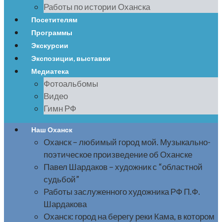
Работы по истории Оханска
Посетителям
Программы
Экскурсии
Экспозиции, выставки
Медиатека
Фотоальбомы
Видео
Гимн РФ
Наш Оханск
Оханск – любимый город мой. Музыкально-
поэтическое произведение об Оханске
Павел Шардаков – художник с “областной
судьбой”
Работы заслуженного художника РФ П.Ф.
Шардакова
Оханск: город на берегу реки Кама, в котором