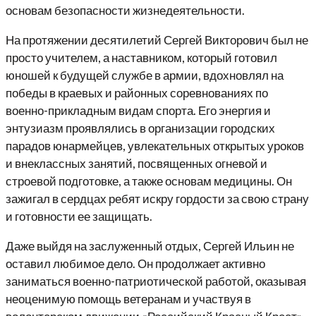
основам безопасности жизнедеятельности.
На протяжении десятилетий Сергей Викторович был не
просто учителем, а наставником, который готовил
юношей к будущей службе в армии, вдохновлял на
победы в краевых и районных соревнованиях по
военно-прикладным видам спорта. Его энергия и
энтузиазм проявлялись в организации городских
парадов юнармейцев, увлекательных открытых уроков
и внеклассных занятий, посвященных огневой и
строевой подготовке, а также основам медицины. Он
зажигал в сердцах ребят искру гордости за свою страну
и готовности ее защищать.
Даже выйдя на заслуженный отдых, Сергей Ильин не
оставил любимое дело. Он продолжает активно
заниматься военно-патриотической работой, оказывая
неоценимую помощь ветеранам и участвуя в