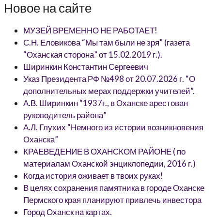
Новое на сайте
МУЗЕЙ ВРЕМЕННО НЕ РАБОТАЕТ!
С.Н. Еловикова “Мы там были не зря” (газета
“Оханская сторона” от 15.02.2019 г.).
Ширинкин Константин Сергеевич
Указ Президента РФ №498 от 20.07.2026 г. “О
дополнительных мерах поддержки учителей”.
А.В. Ширинкин “1937г., в Оханске арестован
руководитель района”
А.Л. Глухих “Немного из истории возникновения
Оханска”
КРАЕВЕДЕНИЕ В ОХАНСКОМ РАЙОНЕ ( по
материалам Оханской энциклопедии, 2016 г.)
Когда история оживает в твоих руках!
В целях сохранения памятника в городе Оханске
Пермского края планируют привлечь инвестора
Город Оханск на картах.