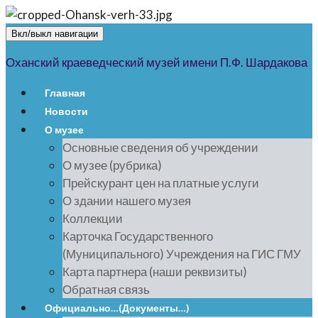
Вкл/выкл навигации
Оханский краеведческий музей имени П.Ф. Шардакова
Главная
Новости
О музее
Основные сведения об учреждении
О музее (рубрика)
Прейскурант цен на платные услуги
О здании нашего музея
Коллекции
Карточка Государственного
(Муниципального) Учреждения на ГИС ГМУ
Карта партнера (наши реквизиты)
Обратная связь
Официально…(Документы…)