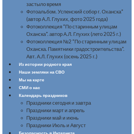
застыло время
Фотоальбом. Успенский собор г. Оханска”
(автор А.Л. Глухих, фото 2025 года)
Фотоколлекция “По старинным улицам
Оханска”. автор А.Л. Глухих (лето 2025 г.)
Фотоколлекция №2 “По старинным улицам
Оханска. Памятники градостроительства”.
Авт. А.Л. Глухих (осень 2025 г.)
Из истории родного края
Наши земляки на СВО
Мы на карте
СМИ о нас
Календарь праздников
Праздники сегодня и завтра
Праздники март и апрель
Праздники май и июнь
Праздники Июль и Август
Безопасность в Интернете