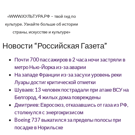
«WWW.КУЛЬТУРА.РФ – твой гид по
культуре. Узнайте больше об истории
страны, искусстве и культуре»
Новости “Российская Газета”
Почти 700 пассажиров в 2 часа ночи застряли в
метро Нью-Йорка из-за аварии
На западе Франции из-за засухи уровень реки
Луары достиг критической отметки
Шуваев: 13 человек пострадали при атаке ВСУ на
Белгород, 4 жилых дома повреждены
Дмитриев: Евросоюз, отказавшись от газа из РФ,
столкнулся с энергокризисом
Boeing 737 выкатился за пределы полосы при
посадке в Норильске