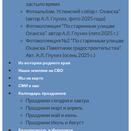
застыло время
Фотоальбом. Успенский собор г. Оханска”
(автор А.Л. Глухих, фото 2025 года)
Фотоколлекция “По старинным улицам
Оханска”. автор А.Л. Глухих (лето 2025 г.)
Фотоколлекция №2 “По старинным улицам
Оханска. Памятники градостроительства”.
Авт. А.Л. Глухих (осень 2025 г.)
Из истории родного края
Наши земляки на СВО
Мы на карте
СМИ о нас
Календарь праздников
Праздники сегодня и завтра
Праздники март и апрель
Праздники май и июнь
Праздники Июль и Август
Безопасность в Интернете