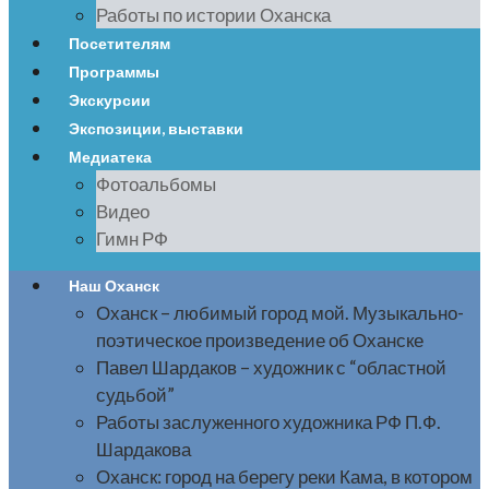
Работы по истории Оханска
Посетителям
Программы
Экскурсии
Экспозиции, выставки
Медиатека
Фотоальбомы
Видео
Гимн РФ
Наш Оханск
Оханск – любимый город мой. Музыкально-
поэтическое произведение об Оханске
Павел Шардаков – художник с “областной
судьбой”
Работы заслуженного художника РФ П.Ф.
Шардакова
Оханск: город на берегу реки Кама, в котором