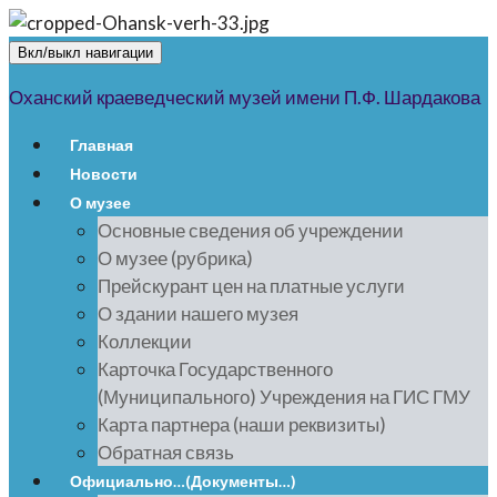
Вкл/выкл навигации
Оханский краеведческий музей имени П.Ф. Шардакова
Главная
Новости
О музее
Основные сведения об учреждении
О музее (рубрика)
Прейскурант цен на платные услуги
О здании нашего музея
Коллекции
Карточка Государственного
(Муниципального) Учреждения на ГИС ГМУ
Карта партнера (наши реквизиты)
Обратная связь
Официально…(Документы…)