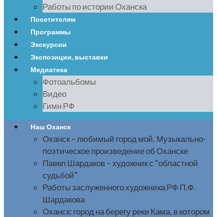
Работы по истории Оханска
Посетителям
Программы
Экскурсии
Экспозиции, выставки
Медиатека
Фотоальбомы
Видео
Гимн РФ
Наш Оханск
Оханск – любимый город мой. Музыкально-
поэтическое произведение об Оханске
Павел Шардаков – художник с “областной
судьбой”
Работы заслуженного художника РФ П.Ф.
Шардакова
Оханск: город на берегу реки Кама, в котором