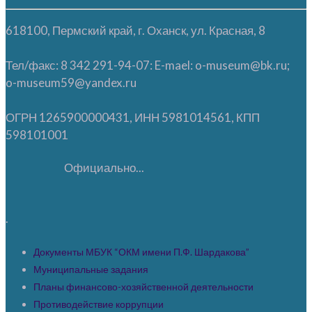
618100, Пермский край, г. Оханск, ул. Красная, 8
Тел/факс: 8 342 291-94-07: E-mael: o-museum@bk.ru;
o-museum59@yandex.ru
ОГРН 1265900000431, ИНН 5981014561, КПП
598101001
Официально...
.
Документы МБУК “ОКМ имени П.Ф. Шардакова”
Муниципальные задания
Планы финансово-хозяйственной деятельности
Противодействие коррупции