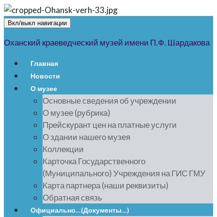
Вкл/выкл навигации
Оханский краеведческий музей имени П.Ф. Шардакова
Главная
Новости
О музее
Основные сведения об учреждении
О музее (рубрика)
Прейскурант цен на платные услуги
О здании нашего музея
Коллекции
Карточка Государственного
(Муниципального) Учреждения на ГИС ГМУ
Карта партнера (наши реквизиты)
Обратная связь
Официально…(Документы…)