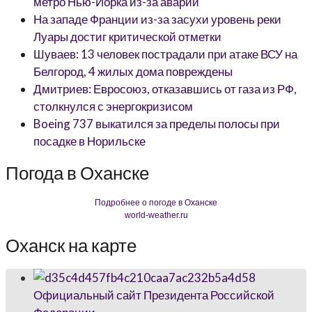
метро Нью-Йорка из-за аварии
На западе Франции из-за засухи уровень реки
Луары достиг критической отметки
Шуваев: 13 человек пострадали при атаке ВСУ на
Белгород, 4 жилых дома повреждены
Дмитриев: Евросоюз, отказавшись от газа из РФ,
столкнулся с энергокризисом
Boeing 737 выкатился за пределы полосы при
посадке в Норильске
Погода в Оханске
Подробнее о погоде в Оханске
world-weather.ru
Оханск на карте
Официальный сайт Президента Российской