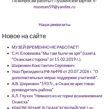
По вопросам работы с Пушкинской картой:
o-
museum59@yandex.ru
Наши реквизиты
Новое на сайте
МУЗЕЙ ВРЕМЕННО НЕ РАБОТАЕТ!
С.Н. Еловикова “Мы там были не зря” (газета
“Оханская сторона” от 15.02.2019 г.).
Ширинкин Константин Сергеевич
Указ Президента РФ №498 от 20.07.2026 г. “О
дополнительных мерах поддержки учителей”.
А.В. Ширинкин “1937г., в Оханске арестован
руководитель района”
А.Л. Глухих “Немного из истории возникновения
Оханска”
КРАЕВЕДЕНИЕ В ОХАНСКОМ РАЙОНЕ ( по