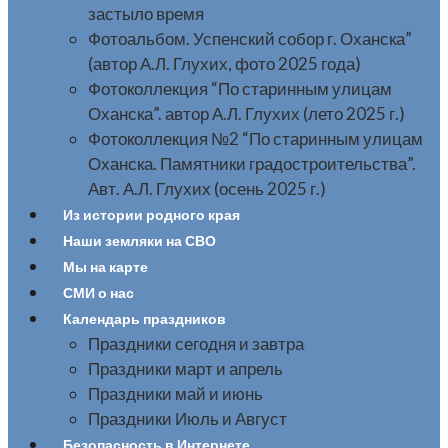
застыло время
Фотоальбом. Успенский собор г. Оханска”
(автор А.Л. Глухих, фото 2025 года)
Фотоколлекция “По старинным улицам
Оханска”. автор А.Л. Глухих (лето 2025 г.)
Фотоколлекция №2 “По старинным улицам
Оханска. Памятники градостроительства”.
Авт. А.Л. Глухих (осень 2025 г.)
Из истории родного края
Наши земляки на СВО
Мы на карте
СМИ о нас
Календарь праздников
Праздники сегодня и завтра
Праздники март и апрель
Праздники май и июнь
Праздники Июль и Август
Безопасность в Интернете