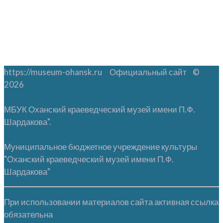
https://museum-ohansk.ru Официальный сайт ©
2026
МБУК Оханский краеведческий музей имени П.Ф.
Шардакова".
Муниципальное бюджетное учреждение культуры
"Оханский краеведческий музей имени П.Ф.
Шардакова"
При использовании материалов сайта активная ссылка
обязательна