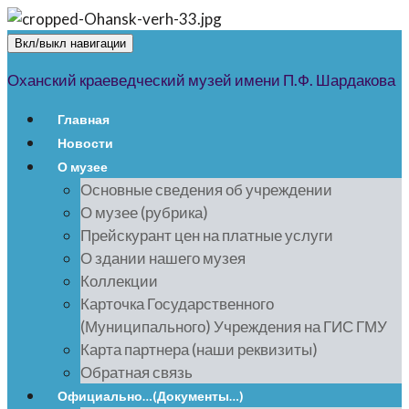
Вкл/выкл навигации
Оханский краеведческий музей имени П.Ф. Шардакова
Главная
Новости
О музее
Основные сведения об учреждении
О музее (рубрика)
Прейскурант цен на платные услуги
О здании нашего музея
Коллекции
Карточка Государственного
(Муниципального) Учреждения на ГИС ГМУ
Карта партнера (наши реквизиты)
Обратная связь
Официально…(Документы…)