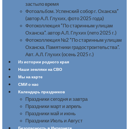
застыло время
Фотоальбом. Успенский собор г. Оханска”
(автор А.Л. Глухих, фото 2025 года)
Фотоколлекция “По старинным улицам
Оханска”. автор А.Л. Глухих (лето 2025 г.)
Фотоколлекция №2 “По старинным улицам
Оханска. Памятники градостроительства”.
Авт. А.Л. Глухих (осень 2025 г.)
Из истории родного края
Наши земляки на СВО
Мы на карте
СМИ о нас
Календарь праздников
Праздники сегодня и завтра
Праздники март и апрель
Праздники май и июнь
Праздники Июль и Август
Безопасность в Интернете