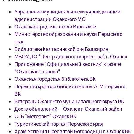
Управление муниципальными учреждениями
администрации Оханского МО
Оханская средняя школа Вконтакте
Министерство образования и науки Пермского
края
Библиотека Калтасинский р-н Башкирия
МБОУ ДО “Центр детского творчества”, г. Оханск
Приложение “Официальный вестник” к газете
“Оханская сторона”
Оханская городская библиотека ВК
Пермская краевая библиотека им. А. М. Горького
ВК
Ветераны Оханского муниципального округа ВК
Доска объявлений — Оханск и Оханский район
СТБ “Метеорит” Оханск ВК
Туристический портал Пермского края
Храм Успения Пресвятой Богородицы г. Оханск ВК