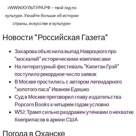
«WWW.КУЛЬТУРА.РФ – твой гид по
культуре. Узнайте больше об истории
страны, искусстве и культуре»
Новости “Российская Газета”
Захарова объяснила выпад Навроцкого про
"москалей" историческими комплексами
На литературный фестиваль "Капитан Грэй"
поступило рекордное число заявок
В Москве простились с автором легендарного
"золотого паса" Иваном Едешко
Суд в Москве приговорил главу издательства
Popcorn Books к четырем годам условно
WSJ: Трамп сильно раздражен утечками о нехватке
боеприпасов в армии США
Погода в Оханске